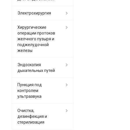
Электрохирургия
Хирургические
операции протоков
желчного пузыря и
поджелудочной
железы
Эндоскопия
дыхательных путей
Пункция под
контролем
ультразвука
Очистка,
дезинфекция и
стерилизация