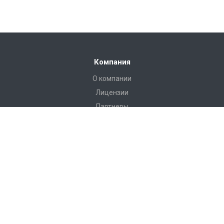
Компания
О компании
Лицензии
Партнеры
Каталог
Инструменты и аксессуары для эндоскопии
Инструменты и оборудование для хирургии
Вспомогательное оборудование
Эндоскопическое оборудование
Услуги