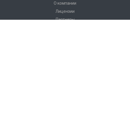
О компании
Лицензии
Партнеры
Каталог
Инструменты и аксессуары для эндоскопии
Инструменты и оборудование для хирургии
Вспомогательное оборудование
Эндоскопическое оборудование
Услуги
Сервис
Документация
Лицензии
Реквизиты