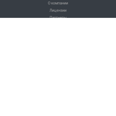
О компании
Лицензии
Партнеры
Каталог
Инструменты и аксессуары для эндоскопии
Инструменты и оборудование для хирургии
Вспомогательное оборудование
Эндоскопическое оборудование
Услуги
Сервис
Документация
Лицензии
Реквизиты