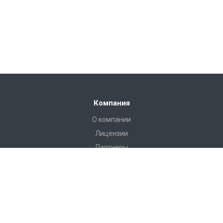
Компания
О компании
Лицензии
Партнеры
Каталог
Инструменты и аксессуары для эндоскопии
Инструменты и оборудование для хирургии
Вспомогательное оборудование