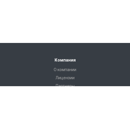
Компания
О компании
Лицензии
Партнеры
Каталог
Инструменты и аксессуары для эндоскопии
Инструменты и оборудование для хирургии
Вспомогательное оборудование