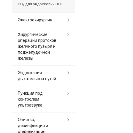
CO₂ для эндоскопии UCR
Электрохирургия
Хирургические
операции протоков
желчного пузыря и
поджелудочной
железы
Эндоскопия
дыхательных путей
Пункция под
контролем
ультразвука
Очистка,
дезинфекция и
стерилизация