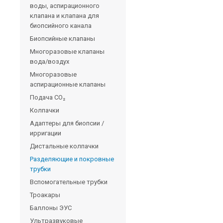
воды, аспирационного
клапана и клапана для
биопсийного канала
Биопсийные клапаны
Многоразовые клапаны
вода/воздух
Многоразовые
аспирационные клапаны
Подача CO₂
Колпачки
Адаптеры для биопсии /
ирригации
Дистальные колпачки
Разделяющие и покровные
трубки
Вспомогательные трубки
Троакары
Баллоны ЭУС
Ультразвуковые